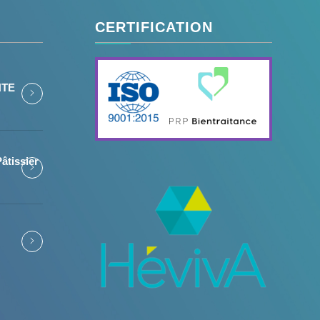
CERTIFICATION
NTE
âtissier