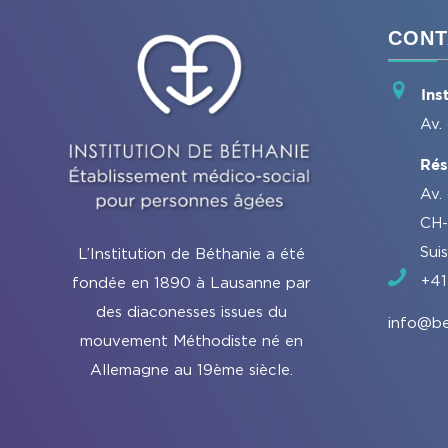
CONT
Ins
Av.
Rés
Av.
CH-
Sui
L’Institution de Béthanie a été
+41
fondée en 1890 à Lausanne par
des diaconesses issues du
info@be
mouvement Méthodiste né en
Allemagne au 19ème siècle.