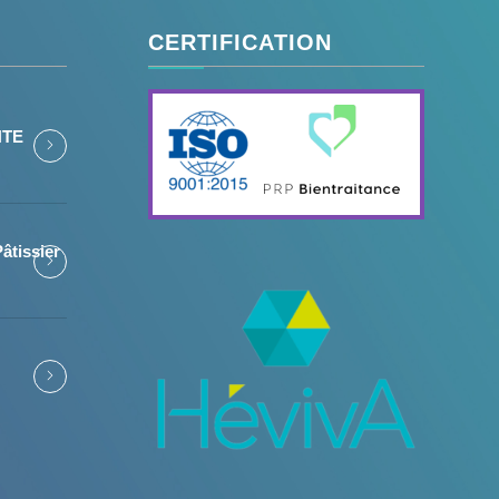
CERTIFICATION
NTE
âtissier