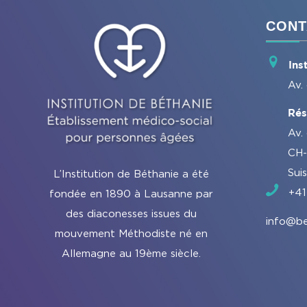
CONT
Ins
Av.
Rés
Av.
CH-
Sui
L’Institution de Béthanie a été
+41
fondée en 1890 à Lausanne par
des diaconesses issues du
info@be
mouvement Méthodiste né en
Allemagne au 19ème siècle.